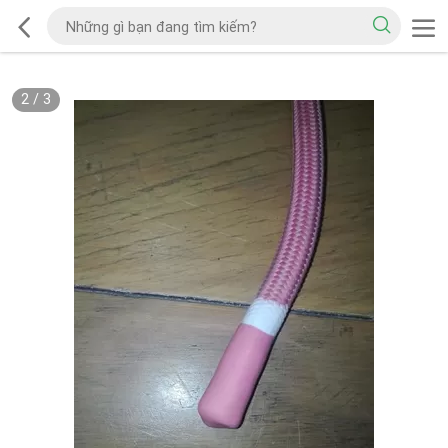
2
/
3