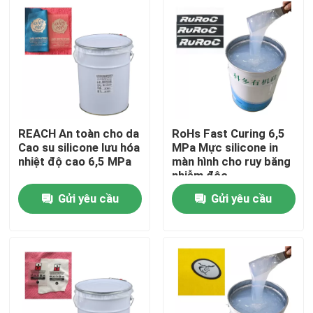
Sản phẩm
Mực cao su silicone
Mực silicone in màn hình
REACH An toàn cho da
RoHs Fast Curing 6,5
Cao su silicone lưu hóa
MPa Mực silicone in
nhiệt độ cao 6,5 MPa
màn hình cho ruy băng
Mực silicon dập nổi
nhiễm độc
Gửi yêu cầu
Gửi yêu cầu
Silicone đúc lỏng
Tất silicone
Mực in truyền nhiệt