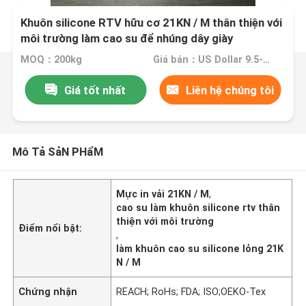
Khuôn silicone RTV hữu cơ 21KN / M thân thiện với
môi trường làm cao su để nhúng dây giày
MOQ：200kg
Giá bán：US Dollar 9.5-11/kg
Giá tốt nhất
Liên hệ chúng tôi
Mô Tả SảN PHẩM
Mực in vải 21KN / M
,
cao su làm khuôn silicone rtv thân
thiện với môi trường
Điểm nổi bật:
,
làm khuôn cao su silicone lỏng 21K
N / M
Chứng nhận
REACH; RoHs; FDA; ISO;OEKO-Tex