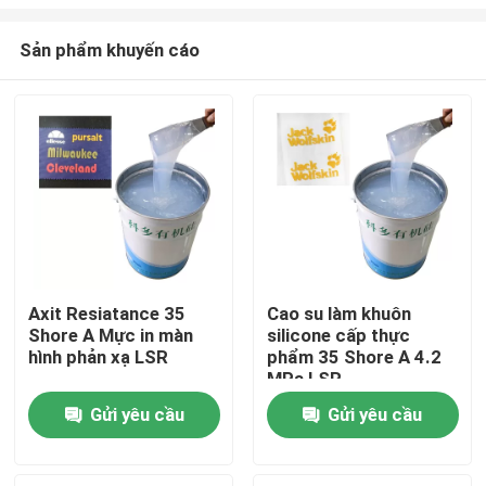
Sản phẩm khuyến cáo
Axit Resiatance 35
Cao su làm khuôn
Shore A Mực in màn
silicone cấp thực
Nhà
hình phản xạ LSR
phẩm 35 Shore A 4.2
MPa LSR
Về chúng tôi
Gửi yêu cầu
Gửi yêu cầu
Địa chỉ liên hệ