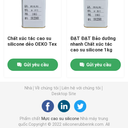
Mực in truyền nhiệt
Lớp phủ dựa trên silicone
Chất xúc tác cao su
ĐẠT ĐẠT Bảo dưỡng
silicone dẻo OEKO Tex
nhanh Chất xúc tác
cao su silicone 1kg
Silicone mờ
Gửi yêu cầu
Gửi yêu cầu
Silicone bóng
Cao su silicone dẫn điện
Nhà
Về chúng tôi
Liên hệ với chúng tôi
Desktop Site
Keo dán cao su silicone
Phẩm chất
Mực cao su silicone
Nhà máy trung
Bột màu cao su silicone
quốc.Copyright © 2022 siliconerubberink.com. All