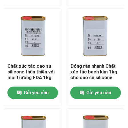
Sản phẩm
Hướng dẫn VR
Mực cao su silicone
Chất xúc tác cao su
Đóng rắn nhanh Chất
Mực silicone in màn hình
silicone thân thiện với
xúc tác bạch kim 1kg
môi trường FDA 1kg
cho cao su silicone
Mực silicon dập nổi
Gửi yêu cầu
Gửi yêu cầu
Silicone đúc lỏng
Tất silicone