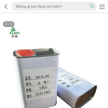
2
/
3