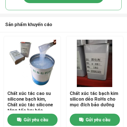
Sản phẩm khuyến cáo
Nhà
Chất xúc tác cao su
Chất xúc tác bạch kim
silicone bạch kim,
silicon dẻo RoHs cho
Chất xúc tác silicone
mục đích bảo dưỡng
Về chúng tôi
tăng tốc lưu hóa
Gửi yêu cầu
Gửi yêu cầu
Địa chỉ liên hệ